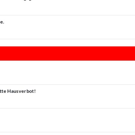
e.
atte Hausverbot!