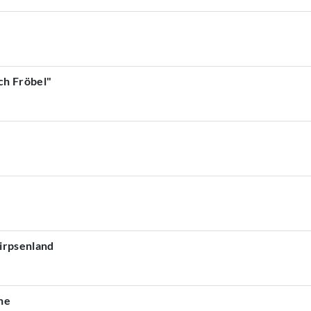
ch Fröbel"
nirpsenland
he