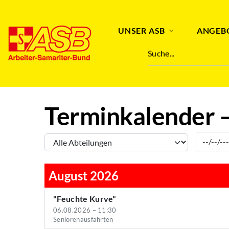
Abteilung
Von
Bis
Titel-Suche
UNSER ASB
ANGEB
Suche...
Terminkalender 
August 2026
"Feuchte Kurve"
06.08.2026 – 11:30
Seniorenausfahrten